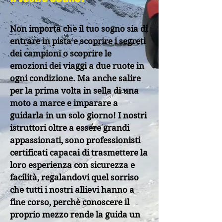
Non importa che il tuo sogno sia di
entrare in pista e scoprire i segreti
dei campioni o scoprire le
emozioni dei viaggi a due ruote in
ogni condizione. Ma anche salire
per la prima volta in sella di una
moto a marce e imparare a
guidarla in un solo giorno! I nostri
istruttori oltre a essere grandi
appassionati, sono professionisti
certificati capacai di trasmettere la
loro esperienza con sicurezza e
facilità, regalandovi quel sorriso
che tutti i nostri allievi hanno a
fine corso, perchè conoscere il
proprio mezzo rende la guida un